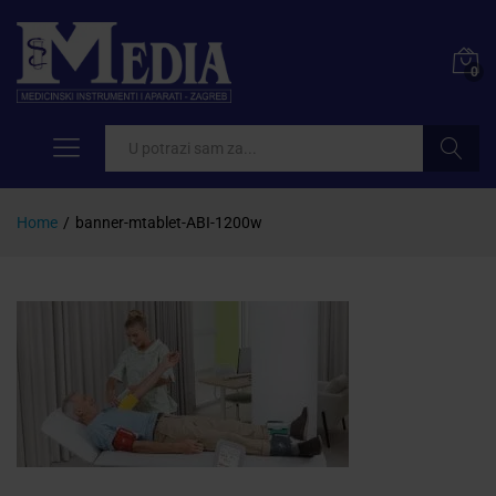
0
Pretraži
Home
/
banner-mtablet-ABI-1200w