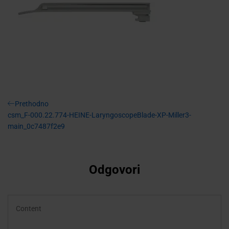
Navigacija
Previous
Prethodno
Post
csm_F-000.22.774-HEINE-LaryngoscopeBlade-XP-Miller3-
objava
main_0c7487f2e9
Odgovori