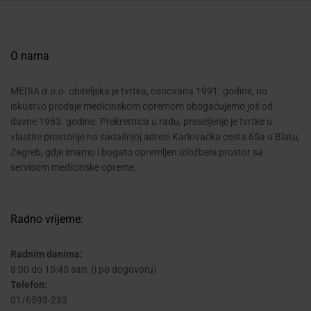
O nama
MEDIA d.o.o. obiteljska je tvrtka, osnovana 1991. godine, no
iskustvo prodaje medicinskom opremom obogaćujemo još od
davne 1963. godine. Prekretnica u radu, preseljenje je tvrtke u
vlastite prostorije na sadašnjoj adresi Karlovačka cesta 65a u Blatu,
Zagreb, gdje imamo i bogato opremljen izložbeni prostor sa
servisom medicinske opreme.
Radno vrijeme:
Radnim danima:
8:00 do 15:45 sati (i po dogovoru)
Telefon:
01/6593-233