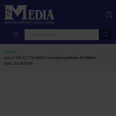
0
Pretraži
Home
/
csm_F-000.22.774-HEINE-LaryngoscopeBlade-XP-Miller3-
main_0c7487f2e9