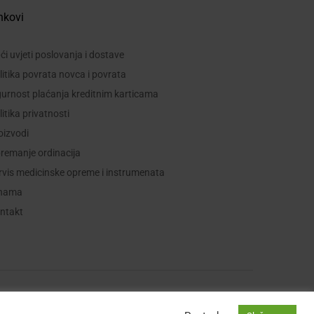
nkovi
ći uvjeti poslovanja i dostave
litika povrata novca i povrata
gurnost plaćanja kreditnim karticama
litika privatnosti
oizvodi
remanje ordinacija
rvis medicinske opreme i instrumenata
nama
ntakt