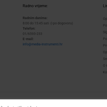
Radno vrijeme:
Li
Radnim danima:
Op
8:00 do 15:45 sati (i po dogovoru)
Po
Telefon:
Si
01/6593-233
Po
E-mail:
info@media-instrumenti.hr
Pr
Op
Se
O 
Ko