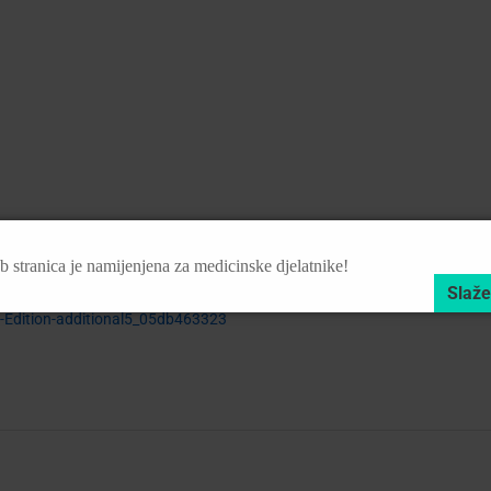
 stranica je namijenjena za medicinske djelatnike!
Edition-additional5_05db463323