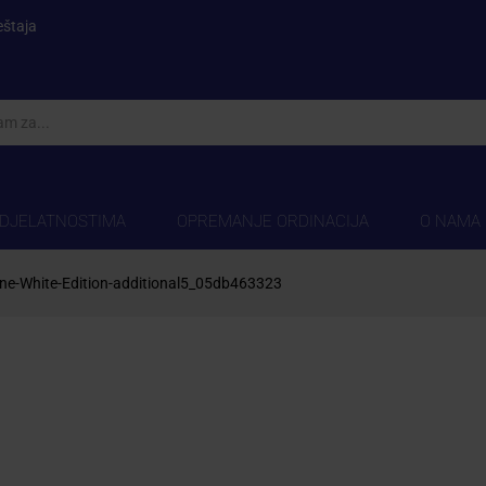
eštaja
 DJELATNOSTIMA
OPREMANJE ORDINACIJA
O NAMA
e-White-Edition-additional5_05db463323