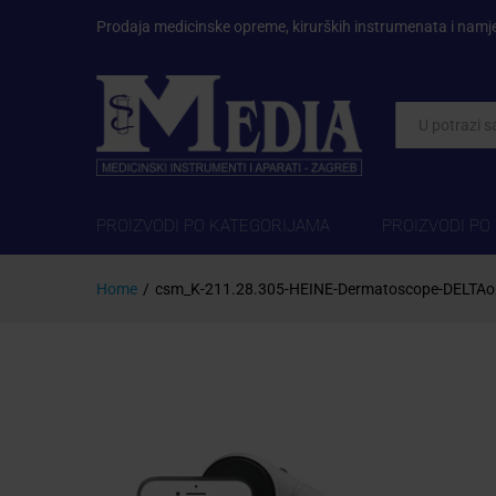
Prodaja medicinske opreme, kirurških instrumenata i namj
Kategorije
PROIZVODI PO KATEGORIJAMA
PROIZVODI PO
Home
/
csm_K-211.28.305-HEINE-Dermatoscope-DELTAon