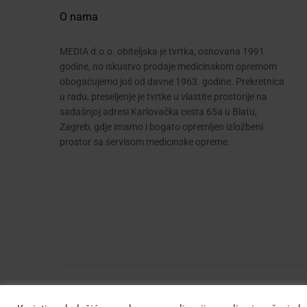
O nama
MEDIA d.o.o. obiteljska je tvrtka, osnovana 1991.
godine, no iskustvo prodaje medicinskom opremom
obogaćujemo još od davne 1963. godine. Prekretnica
u radu, preseljenje je tvrtke u vlastite prostorije na
sadašnjoj adresi Karlovačka cesta 65a u Blatu,
Zagreb, gdje imamo i bogato opremljen izložbeni
prostor sa servisom medicinske opreme.
© Media d.o.o.