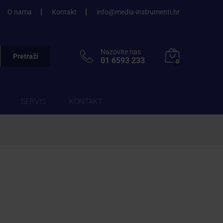
O nama
Kontakt
info@media-instrumenti.hr
Nazovite nas
Pretraži
01 6593 233
0
SERVIS
KONTAKT