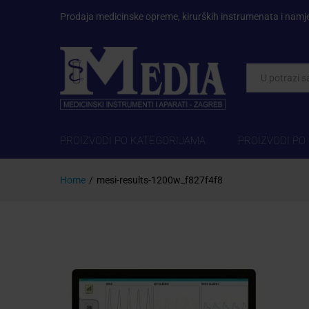
Prodaja medicinske opreme, kirurških instrumenata i namj
Kategorije
PROIZVODI PO KATEGORIJAMA
PROIZVODI PO
Home
/
mesi-results-1200w_f827f4f8