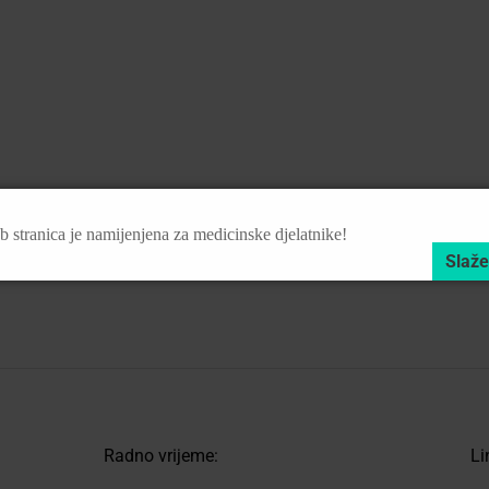
 stranica je namijenjena za medicinske djelatnike!
Radno vrijeme:
Li