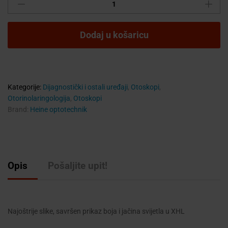
BETA
200
F.O.
Dodaj u košaricu
OTOSKOP
quantity
Kategorije:
Dijagnostički i ostali uređaji
,
Otoskopi
,
Otorinolaringologija
,
Otoskopi
Brand:
Heine optotechnik
Opis
Pošaljite upit!
Najoštrije slike, savršen prikaz boja i jačina svijetla u XHL