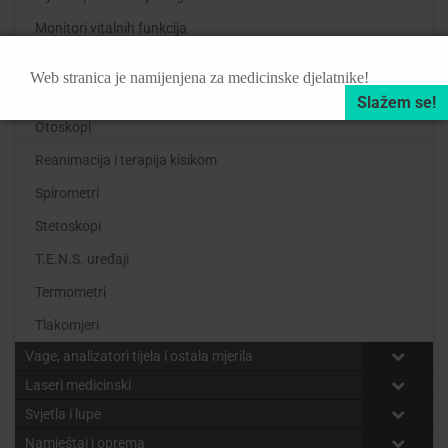
Monitori vitalnih funkcija
Oftalmoskopi
Web stranica je namijenjena za medicinske djelatnike!
Oksimetri
Otoskopi
Reanimacija i terapija kisikom
Spirometri
Stetoskopi
T.E.N.S. uređaji
Termometri
Tlakomjeri
Vage, analizatori tijela i ostala mjerila
Laseri medicinski
Svjetla i lupe
Namještaj i oprema