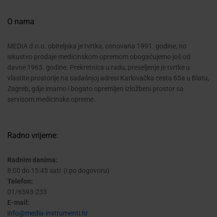
O nama
MEDIA d.o.o. obiteljska je tvrtka, osnovana 1991. godine, no
iskustvo prodaje medicinskom opremom obogaćujemo još od
davne 1963. godine. Prekretnica u radu, preseljenje je tvrtke u
vlastite prostorije na sadašnjoj adresi Karlovačka cesta 65a u Blatu,
Zagreb, gdje imamo i bogato opremljen izložbeni prostor sa
servisom medicinske opreme.
Radno vrijeme:
Radnim danima:
8:00 do 15:45 sati (i po dogovoru)
Telefon:
01/6593-233
E-mail:
info@media-instrumenti.hr