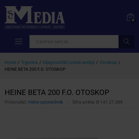
0
Pretraži
Home
/
Trgovina
/
Dijagnostički i ostali uređaji
/
Otoskopi
/
HEINE BETA 200 F.O. OTOSKOP
HEINE BETA 200 F.O. OTOSKOP
Proizvođač:
Heine optotechnik
Šifra artikla:
B-141.27.388