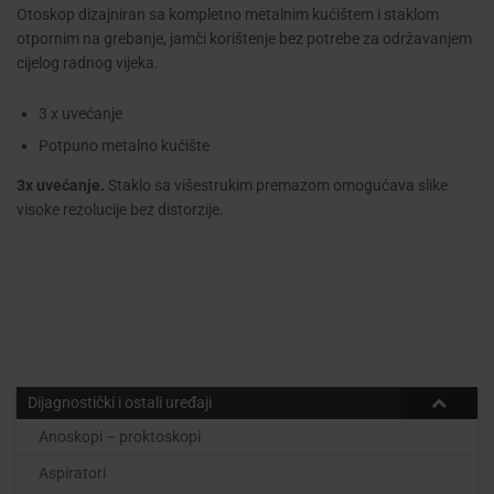
Otoskop dizajniran sa kompletno metalnim kućištem i staklom
otpornim na grebanje, jamči korištenje bez potrebe za održavanjem
cijelog radnog vijeka.
3 x uvećanje
Potpuno metalno kućište
3x uvećanje.
Staklo sa višestrukim premazom omogućava slike
visoke rezolucije bez distorzije.
Dijagnostički i ostali uređaji
Anoskopi – proktoskopi
Aspiratori