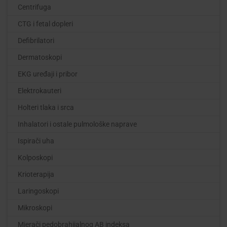
Centrifuga
CTG i fetal dopleri
Defibrilatori
Dermatoskopi
EKG uređaji i pribor
Elektrokauteri
Holteri tlaka i srca
Inhalatori i ostale pulmološke naprave
Ispirači uha
Kolposkopi
Krioterapija
Laringoskopi
Mikroskopi
Mjerači pedobrahijalnog AB indeksa