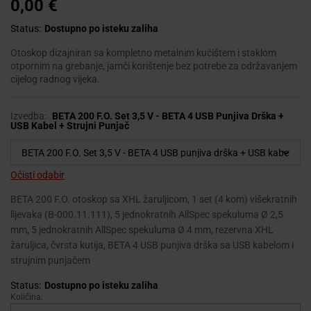
0,00
€
Status:
Dostupno po isteku zaliha
Otoskop dizajniran sa kompletno metalnim kućištem i staklom
otpornim na grebanje, jamči korištenje bez potrebe za održavanjem
cijelog radnog vijeka.
Izvedba:
BETA 200 F.O. Set 3,5 V - BETA 4 USB Punjiva Drška +
USB Kabel + Strujni Punjač
Očisti odabir
BETA 200 F.O. otoskop sa XHL žaruljicom, 1 set (4 kom) višekratnih
lijevaka (B-000.11.111), 5 jednokratnih AllSpec spekuluma Ø 2,5
mm, 5 jednokratnih AllSpec spekuluma Ø 4 mm, rezervna XHL
žaruljica, čvrsta kutija, BETA 4 USB punjiva drška sa USB kabelom i
strujnim punjačem
Status:
Dostupno po isteku zaliha
Količina:
HEINE