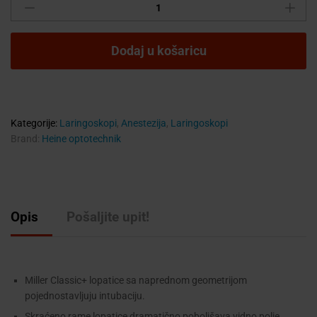
višekratne
Classic+
Miller,
Dodaj u košaricu
i
Paed
fiber
optičke
(F.O.)
Kategorije:
Laringoskopi
,
Anestezija
,
Laringoskopi
laringoskop
Brand:
Heine optotechnik
lopatice
quantity
Opis
Pošaljite upit!
Miller Classic+ lopatice sa naprednom geometrijom
pojednostavljuju intubaciju.
Skraćeno rame lopatice dramatično poboljšava vidno polje