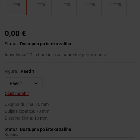
0,00
€
Status:
Dostupno po isteku zaliha
Inovativna F.O. tehnologija za napredne performanse.
Figura:
Paed 1
Očisti odabir
Ukupna duljina: 95 mm
Duljina lopatice: 78 mm
Distalna širina: 13 mm
Status:
Dostupno po isteku zaliha
Količina:
HEINE