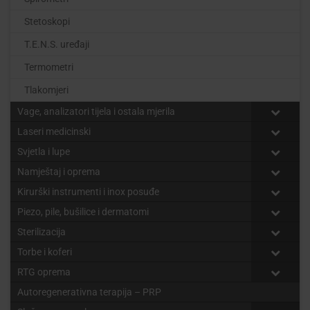
Stetoskopi
T.E.N.S. uređaji
Termometri
Tlakomjeri
Vage, analizatori tijela i ostala mjerila
Laseri medicinski
Svjetla i lupe
Namještaj i oprema
Kirurški instrumenti i inox posuđe
Piezo, pile, bušilice i dermatomi
Sterilizacija
Torbe i koferi
RTG oprema
Autoregenerativna terapija – PRP