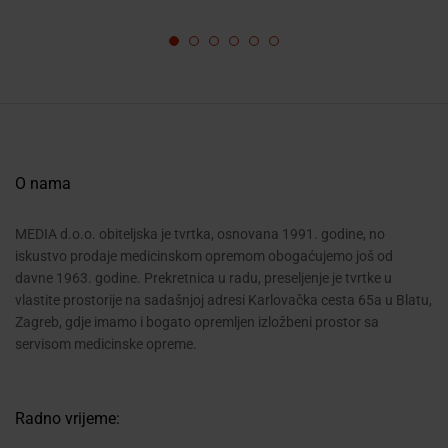
O nama
MEDIA d.o.o. obiteljska je tvrtka, osnovana 1991. godine, no
iskustvo prodaje medicinskom opremom obogaćujemo još od
davne 1963. godine. Prekretnica u radu, preseljenje je tvrtke u
vlastite prostorije na sadašnjoj adresi Karlovačka cesta 65a u Blatu,
Zagreb, gdje imamo i bogato opremljen izložbeni prostor sa
servisom medicinske opreme.
Radno vrijeme: