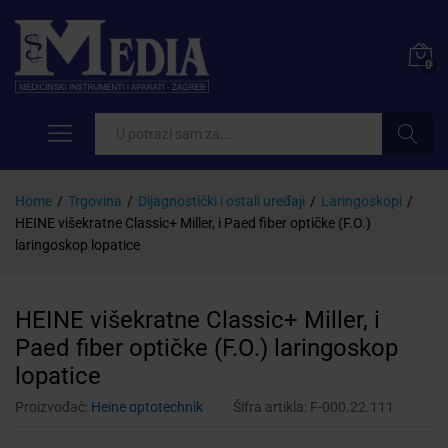
0
Pretraži
Home
/
Trgovina
/
Dijagnostički i ostali uređaji
/
Laringoskopi
/
HEINE višekratne Classic+ Miller, i Paed fiber optičke (F.O.)
laringoskop lopatice
HEINE višekratne Classic+ Miller, i
Paed fiber optičke (F.O.) laringoskop
lopatice
Proizvođač:
Heine optotechnik
Šifra artikla:
F-000.22.111