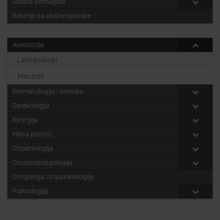
Slušna pomagala
Baterije za slušne aparate
Anestezija
Laringoskopi
Manžete
Dermatologija i estetika
Ginekologija
Kirurgija
Hitna pomoć
Oftalmologija
Otorinolaringologija
Ortopedija i traumatologija
Pulmologija