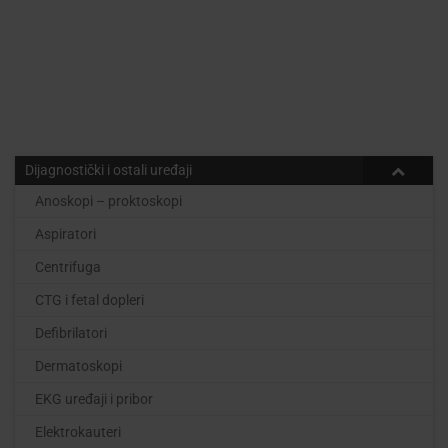
Dijagnostički i ostali uređaji
Anoskopi – proktoskopi
Aspiratori
Centrifuga
CTG i fetal dopleri
Defibrilatori
Dermatoskopi
EKG uređaji i pribor
Elektrokauteri