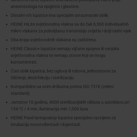
anesteziologa na epiglotis i glasnice.
Distalni vrh lopatice ima specijalni atraumatski oblik.
HEINE HiLite svjetlovodna vlakna sa do čak 6,500 individualnih
mikro vlakana za poboljšanu transmisiju svijetla i dulji radni vijek.
Oba kraja svjetlovodnih vlakana su zaštićena.
HEINE Classic+ lopatice nemaju vijčane spojeve ili vanjska
svjetlovodna vlakna te nemaju otvore koji se mogu
kontaminirati.
Čisti oblik lopatica, bez uglova ili rubova, jednostavne za
čišćenje, dezinfekciju i sterilizaciju.
Kompatibilne sa svim drškama prema ISO 7376 (zeleni
standard).
Jamstvo 10 godina, 4000 sterilizacijskih ciklusa u autoklavu pri
134 °C / 4 min, iluminacija min.1,000 luxa.
HEINE Paed laringoskop lopatice specijalno razvijene za
intubaciju novorođenčadi i dojenčadi.