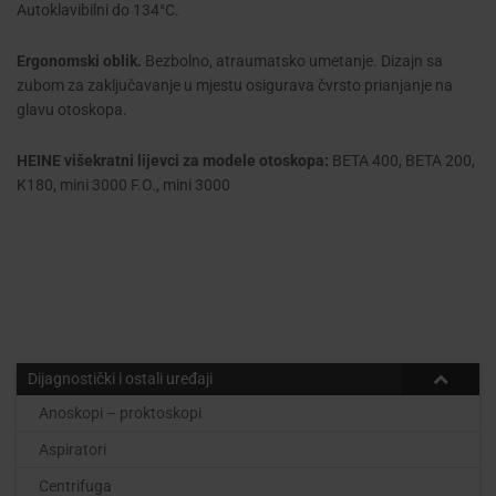
Autoklavibilni do 134°C.
Ergonomski oblik.
Bezbolno, atraumatsko umetanje. Dizajn sa
zubom za zaključavanje u mjestu osigurava čvrsto prianjanje na
glavu otoskopa.
HEINE višekratni lijevci za modele otoskopa:
BETA 400, BETA 200,
K180, mini 3000 F.O., mini 3000
Dijagnostički i ostali uređaji
Anoskopi – proktoskopi
Aspiratori
Centrifuga