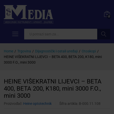
0
Pretraži
Home
/
Trgovina
/
Dijagnostički i ostali uređaji
/
Otoskopi
/
HEINE VIŠEKRATNI LIJEVCI – BETA 400, BETA 200, K180, mini
3000 F.O., mini 3000
HEINE VIŠEKRATNI LIJEVCI – BETA
400, BETA 200, K180, mini 3000 F.O.,
mini 3000
Proizvođač:
Heine optotechnik
Šifra artikla:
B-000.11.108