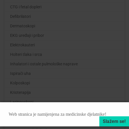
CTG i fetal dopleri
Defibrilatori
Dermatoskopi
EKG uređaji i pribor
Elektrokauteri
Holteri tlaka i srca
Inhalatori i ostale pulmološke naprave
Ispirači uha
Kolposkopi
Krioterapija
Laringoskopi
Mikroskopi
Web stranica je namijenjena za medicinske djelatnike!
Mjerači pedobrahijalnog AB indeksa