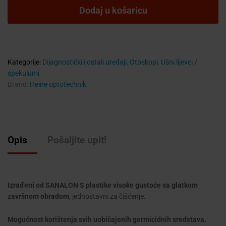
-
Dodaj u košaricu
BETA
400,
BETA
200,
K180,
Kategorije:
Dijagnostički i ostali uređaji
,
Otoskopi
,
Ušni lijevci /
mini
spekulumi
3000
Brand:
Heine optotechnik
F.O.,
mini
3000
quantity
Opis
Pošaljite upit!
Izrađeni od SANALON S plastike visoke gustoće sa glatkom
završnom obradom
, jednostavni za čišćenje.
Mogućnost korištenja svih uobičajenih germicidnih sredstava.