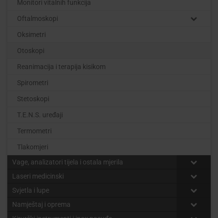
Monitori vitalnih funkcija
Oftalmoskopi
Oksimetri
Otoskopi
Reanimacija i terapija kisikom
Spirometri
Stetoskopi
T.E.N.S. uređaji
Termometri
Tlakomjeri
Vage, analizatori tijela i ostala mjerila
Laseri medicinski
Svjetla i lupe
Namještaj i oprema