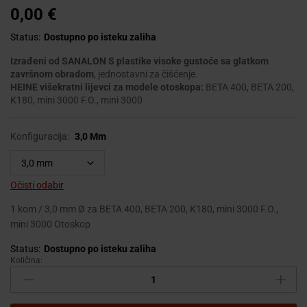
0,00
€
Status:
Dostupno po isteku zaliha
Izrađeni od SANALON S plastike visoke gustoće sa glatkom
završnom obradom
, jednostavni za čišćenje.
HEINE višekratni lijevci za modele otoskopa:
BETA 400, BETA 200,
K180, mini 3000 F.O., mini 3000
Konfiguracija:
3,0 Mm
Očisti odabir
1 kom / 3,0 mm Ø za BETA 400, BETA 200, K180, mini 3000 F.O.,
mini 3000 Otoskop
Status:
Dostupno po isteku zaliha
Količina:
HEINE
VIŠEKRATNI
LIJEVCI