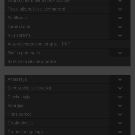
Kirurški instrumenti i inox posuđe
Piezo, pile, bušilice i dermatomi
Sterilizacija
Torbe i koferi
RTG oprema
Autoregenerativna terapija – PRP
Slušna pomagala
Baterije za slušne aparate
Anestezija
Dermatologija i estetika
Ginekologija
Kirurgija
Hitna pomoć
Oftalmologija
Otorinolaringologija