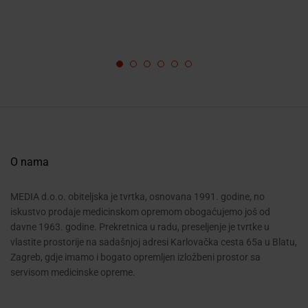
O nama
MEDIA d.o.o. obiteljska je tvrtka, osnovana 1991. godine, no
iskustvo prodaje medicinskom opremom obogaćujemo još od
davne 1963. godine. Prekretnica u radu, preseljenje je tvrtke u
vlastite prostorije na sadašnjoj adresi Karlovačka cesta 65a u Blatu,
Zagreb, gdje imamo i bogato opremljen izložbeni prostor sa
servisom medicinske opreme.