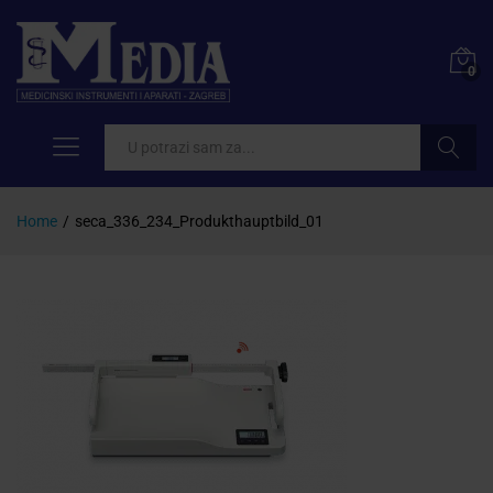
0
Pretraži
Home
/
seca_336_234_Produkthauptbild_01