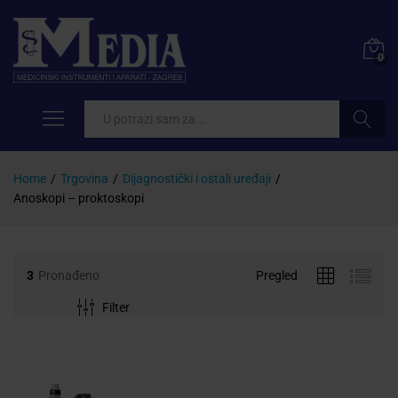
0
Pretraži
Home
/
Trgovina
/
Dijagnostički i ostali uređaji
/
Anoskopi – proktoskopi
3
Pronađeno
Pregled
Filter