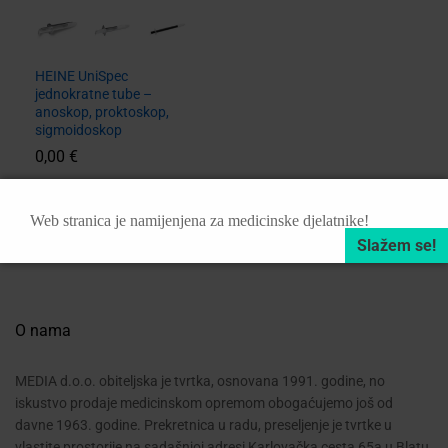
HEINE UniSpec
jednokratne tube –
anoskop, proktoskop,
sigmoidoskop
0,00
€
Web stranica je namijenjena za medicinske djelatnike!
O nama
MEDIA d.o.o. obiteljska je tvrtka, osnovana 1991. godine, no
iskustvo prodaje medicinskom opremom obogaćujemo još od
davne 1963. godine. Prekretnica u radu, preseljenje je tvrtke u
vlastite prostorije na sadašnjoj adresi Karlovačka cesta 65a u Blatu,