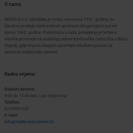
O nama
MEDIA d.o.o. obiteljska je tvrtka, osnovana 1991. godine, no
iskustvo prodaje medicinskom opremom obogaćujemo još od
davne 1963. godine. Prekretnica u radu, preseljenje je tvrtke u
vlastite prostorije na sadašnjoj adresi Karlovačka cesta 65a u Blatu,
Zagreb, gdje imamo i bogato opremljen izložbeni prostor sa
servisom medicinske opreme.
Radno vrijeme:
Radnim danima:
8:00 do 15:45 sati (i po dogovoru)
Telefon:
01/6593-233
E-mail:
info@media-instrumenti.hr