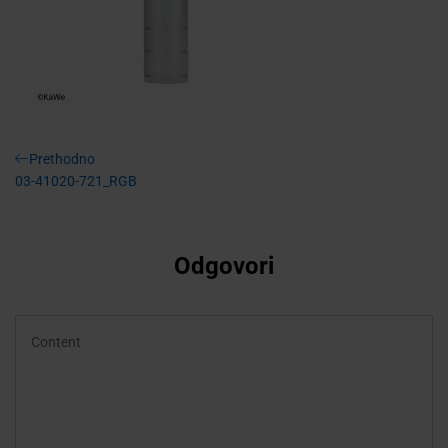
Navigacija
Previous
Prethodno
Post
03-41020-721_RGB
objava
Odgovori