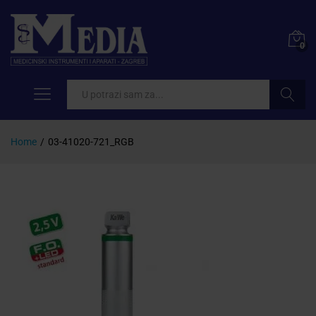
0
Pretraži
Home
/
03-41020-721_RGB