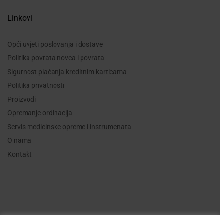
Linkovi
Opći uvjeti poslovanja i dostave
Politika povrata novca i povrata
Sigurnost plaćanja kreditnim karticama
Politika privatnosti
Proizvodi
Opremanje ordinacija
Servis medicinske opreme i instrumenata
O nama
Kontakt