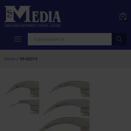
0
Pretraži
Home
/
03-42013