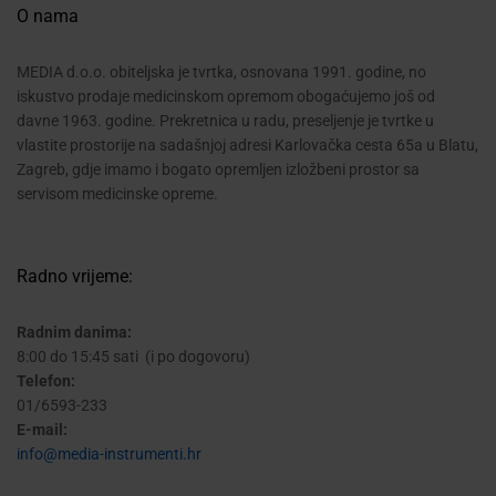
O nama
MEDIA d.o.o. obiteljska je tvrtka, osnovana 1991. godine, no
iskustvo prodaje medicinskom opremom obogaćujemo još od
davne 1963. godine. Prekretnica u radu, preseljenje je tvrtke u
vlastite prostorije na sadašnjoj adresi Karlovačka cesta 65a u Blatu,
Zagreb, gdje imamo i bogato opremljen izložbeni prostor sa
servisom medicinske opreme.
Radno vrijeme:
Radnim danima:
8:00 do 15:45 sati (i po dogovoru)
Telefon:
01/6593-233
E-mail:
info@media-instrumenti.hr