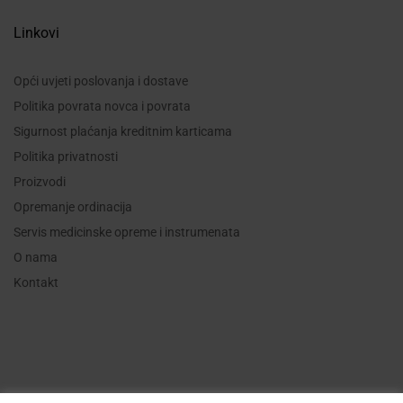
Linkovi
Opći uvjeti poslovanja i dostave
Politika povrata novca i povrata
Sigurnost plaćanja kreditnim karticama
Politika privatnosti
Proizvodi
Opremanje ordinacija
Servis medicinske opreme i instrumenata
O nama
Kontakt