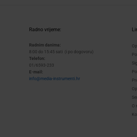
Radno vrijeme:
Li
Radnim danima:
Op
8:00 do 15:45 sati (i po dogovoru)
Po
Telefon:
Si
01/6593-233
Po
E-mail:
info@media-instrumenti.hr
Pr
Op
Se
O 
Ko