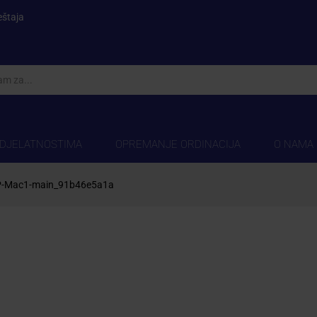
eštaja
 DJELATNOSTIMA
OPREMANJE ORDINACIJA
O NAMA
P-Mac1-main_91b46e5a1a