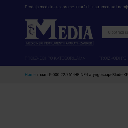
Prodaja medicinske opreme, kirurških instrumenata i namj
Kategorije
PROIZVODI PO KATEGORIJAMA
PROIZVODI PO
Home
/
csm_F-000.22.761-HEINE-LaryngoscopeBlade-X