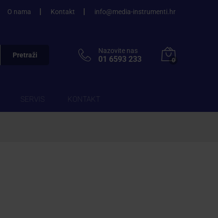
O nama
Kontakt
info@media-instrumenti.hr
Nazovite nas
Pretraži
01 6593 233
0
SERVIS
KONTAKT