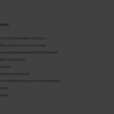
nkovi
ći uvjeti poslovanja i dostave
litika povrata novca i povrata
gurnost plaćanja kreditnim karticama
litika privatnosti
oizvodi
remanje ordinacija
rvis medicinske opreme i instrumenata
nama
ntakt