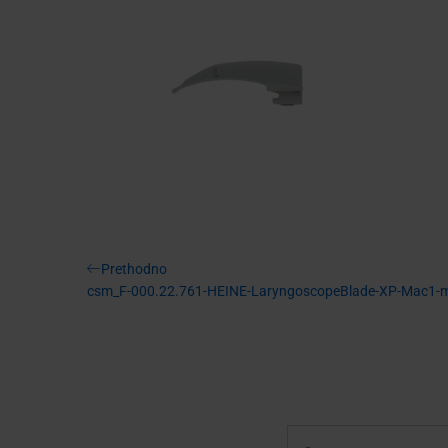
Navigacija
Previous
Prethodno
Post
csm_F-000.22.761-HEINE-LaryngoscopeBlade-XP-Mac1-
objava