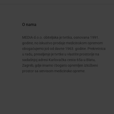
O nama
MEDIA d.o.o. obiteljska je tvrtka, osnovana 1991.
godine, no iskustvo prodaje medicinskom opremom
obogaćujemo još od davne 1963. godine. Prekretnica
u radu, preseljenje je tvrtke u vlastite prostorije na
sadašnjoj adresi Karlovačka cesta 65a u Blatu,
Zagreb, gdje imamo i bogato opremljen izložbeni
prostor sa servisom medicinske opreme.