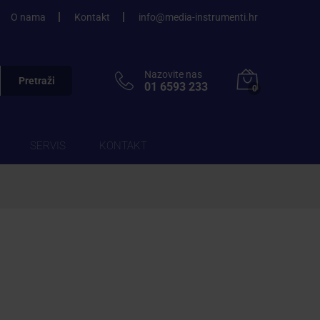
O nama
Kontakt
info@media-instrumenti.hr
Nazovite nas
Pretraži
01 6593 233
0
SERVIS
KONTAKT