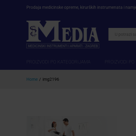
Prodaja medicinske opreme, kirurških instrumenata i namj
Kategorije
PROIZVODI PO KATEGORIJAMA
PROIZVODI PO
Home
/
img2196