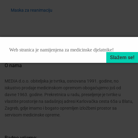
Maska za reanimaciju
Web stranica je namijenjena za medicinske djelatnike!
O nama
MEDIA d.o.o. obiteljska je tvrtka, osnovana 1991. godine, no
iskustvo prodaje medicinskom opremom obogaćujemo još od
davne 1963. godine. Prekretnica u radu, preseljenje je tvrtke u
vlastite prostorije na sadašnjoj adresi Karlovačka cesta 65a u Blatu,
Zagreb, gdje imamo i bogato opremljen izložbeni prostor sa
servisom medicinske opreme.
Radno vrijeme: