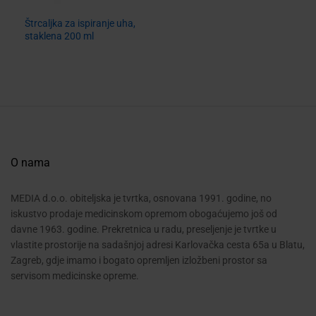
Štrcaljka za ispiranje uha,
staklena 200 ml
O nama
MEDIA d.o.o. obiteljska je tvrtka, osnovana 1991. godine, no
iskustvo prodaje medicinskom opremom obogaćujemo još od
davne 1963. godine. Prekretnica u radu, preseljenje je tvrtke u
vlastite prostorije na sadašnjoj adresi Karlovačka cesta 65a u Blatu,
Zagreb, gdje imamo i bogato opremljen izložbeni prostor sa
servisom medicinske opreme.