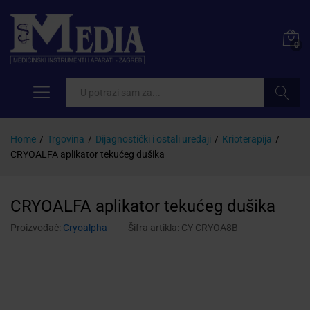
0
Pretraži
Home
/
Trgovina
/
Dijagnostički i ostali uređaji
/
Krioterapija
/
CRYOALFA aplikator tekućeg dušika
CRYOALFA aplikator tekućeg dušika
Proizvođač:
Cryoalpha
Šifra artikla:
CY CRYOA8B