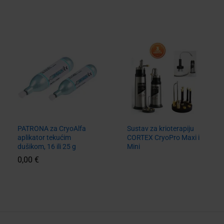
PATRONA za CryoAlfa
Sustav za krioterapiju
aplikator tekućim
CORTEX CryoPro Maxi i
dušikom, 16 ili 25 g
Mini
0,00
€