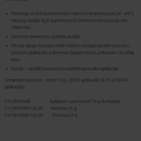
Tretiranje se vrši konstantnom radnom temperaturom pri
-89°C
tekućeg dušika N
O (patentirano) i brzinom smrzavanja oko
2
100K/min.
Zatvoren sistem,bez gubitka dušika
Olovka dizajn hvatišta male veličine omogućuje jednostavnu i
preciznu aplikaciju, prijenosan lagane težine, prikladan i za džep
kute
Opcija – različiti nastavci za multiterapeutske aplikacije
Izmjenjive patrone – izbor 16 g ( 20-30 aplikacija) ili 25 g (30-40
aplikacija)
CY CRYOA8B
Aplikator s patronom 16 g (komplet)
CY CRYOREF16LUX
Patrona 16 g
CY CRYOREF25LUX Patrona 25 g