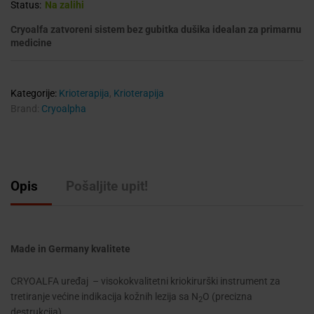
Status:
Na zalihi
Cryoalfa zatvoreni sistem bez gubitka dušika idealan za primarnu
medicine
Kategorije:
Krioterapija
,
Krioterapija
Brand:
Cryoalpha
Opis
Pošaljite upit!
Made in Germany kvalitete
CRYOALFA uređaj
– visokokvalitetni kriokirurški instrument za
tretiranje većine indikacija kožnih lezija sa N
O (precizna
2
destrukcija).