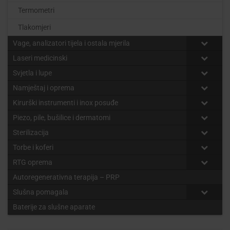
Termometri
Tlakomjeri
Vage, analizatori tijela i ostala mjerila
Laseri medicinski
Svjetla i lupe
Namještaj i oprema
Kirurški instrumenti i inox posuđe
Piezo, pile, bušilice i dermatomi
Sterilizacija
Torbe i koferi
RTG oprema
Autoregenerativna terapija – PRP
Slušna pomagala
Baterije za slušne aparate