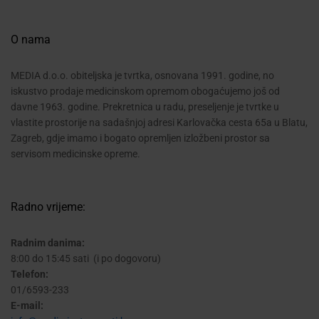
O nama
MEDIA d.o.o. obiteljska je tvrtka, osnovana 1991. godine, no
iskustvo prodaje medicinskom opremom obogaćujemo još od
davne 1963. godine. Prekretnica u radu, preseljenje je tvrtke u
vlastite prostorije na sadašnjoj adresi Karlovačka cesta 65a u Blatu,
Zagreb, gdje imamo i bogato opremljen izložbeni prostor sa
servisom medicinske opreme.
Radno vrijeme:
Radnim danima:
8:00 do 15:45 sati (i po dogovoru)
Telefon:
01/6593-233
E-mail: