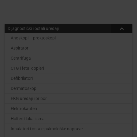
Dijagnostički i ostali uređaji
Anoskopi – proktoskopi
Aspiratori
Centrifuga
CTG i fetal dopleri
Defibrilatori
Dermatoskopi
EKG uređaji i pribor
Elektrokauteri
Holteri tlaka i srca
Inhalatori i ostale pulmološke naprave