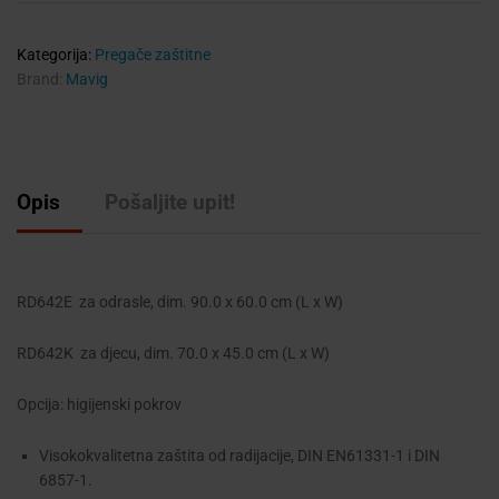
Kategorija:
Pregače zaštitne
Brand:
Mavig
Opis
Pošaljite upit!
RD642E za odrasle, dim. 90.0 x 60.0 cm (L x W)
RD642K za djecu, dim. 70.0 x 45.0 cm (L x W)
Opcija: higijenski pokrov
Visokokvalitetna zaštita od radijacije, DIN EN61331-1 i DIN
6857-1.