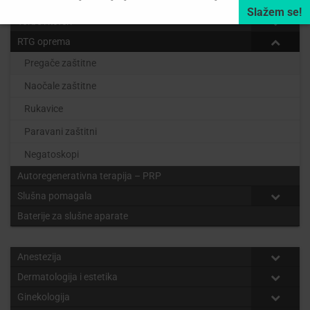
Sterilizacija
Torbe i koferi
RTG oprema
Pregače zaštitne
Naočale zaštitne
Rukavice
Paravani zaštitni
Negatoskopi
Autoregenerativna terapija – PRP
Slušna pomagala
Baterije za slušne aparate
Anestezija
Dermatologija i estetika
Ginekologija