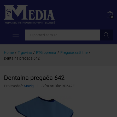
0
Pretraži
Home
/
Trgovina
/
RTG oprema
/
Pregače zaštitne
/
Dentalna pregača 642
Dentalna pregača 642
Proizvođač:
Mavig
Šifra artikla:
RD642E