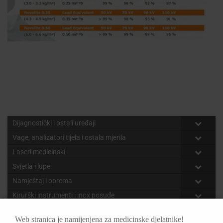
Dijagnostički i ostali uređaji
Vage, analizatori tijela i ostala mjerila
Laseri medicinski
Svjetla i lupe
Namještaj i oprema
Kirurški instrumenti i inox posuđe
Piezo, pile, bušilice i dermatomi
Web stranica je namijenjena za medicinske djelatnike!