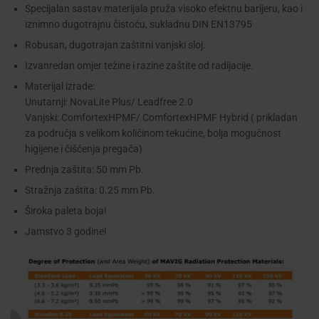
Specijalan sastav materijala pruža visoko efektnu barijeru, kao i
iznimno dugotrajnu čistoću, sukladnu DIN EN13795
Robusan, dugotrajan zaštitni vanjski sloj.
Izvanredan omjer težine i razine zaštite od radijacije.
Materijal izrade:
Unutarnji: NovaLite Plus/ Leadfree 2.0
Vanjski: ComfortexHPMF/ ComfortexHPMF Hybrid ( prikladan
za područja s velikom količinom tekućine, bolja mogućnost
higijene i čišćenja pregača)
Prednja zaštita: 50 mm Pb.
Stražnja zaštita: 0.25 mm Pb.
Široka paleta boja!
Jamstvo 3 godine!