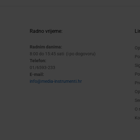
Radno vrijeme:
Li
Radnim danima:
Op
8:00 do 15:45 sati (i po dogovoru)
Po
Telefon:
Si
01/6593-233
Po
E-mail:
info@media-instrumenti.hr
Pr
Op
Se
O 
Ko