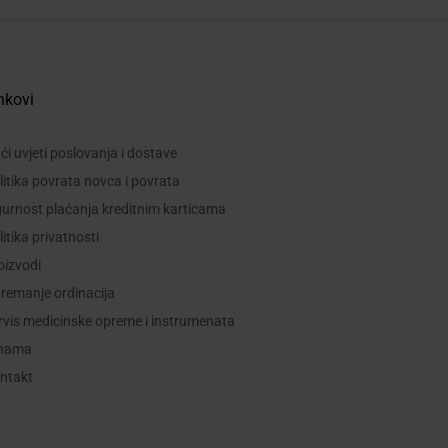
nkovi
ći uvjeti poslovanja i dostave
litika povrata novca i povrata
gurnost plaćanja kreditnim karticama
litika privatnosti
oizvodi
remanje ordinacija
rvis medicinske opreme i instrumenata
nama
ntakt