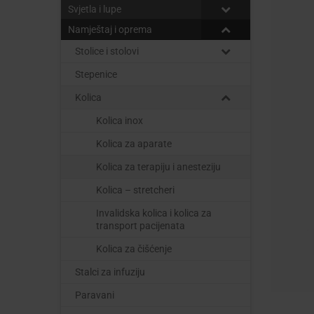
Svjetla i lupe
Namještaj i oprema
Stolice i stolovi
Stepenice
Kolica
Kolica inox
Kolica za aparate
Kolica za terapiju i anesteziju
Kolica – stretcheri
Invalidska kolica i kolica za
transport pacijenata
Kolica za čišćenje
Stalci za infuziju
Paravani