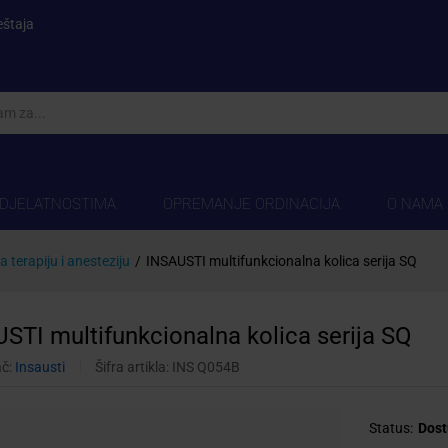
eštaja
 DJELATNOSTIMA
OPREMANJE ORDINACIJA
O NAMA
a terapiju i anesteziju
/
INSAUSTI multifunkcionalna kolica serija SQ
STI multifunkcionalna kolica serija SQ
ač:
Insausti
Šifra artikla:
INS Q054B
Status:
Dost