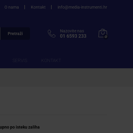
O nama
Kontakt
info@media-instrumenti.hr
Nazovite nas
Pretraži
01 6593 233
0
SERVIS
KONTAKT
upno po isteku zaliha