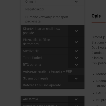
Ormari
Negatoskopi
Opis
Humano vezivanje i transport
pacijenata
Kirurški instrumenti i inox
posuđe
Dimenzij
Piezo, pile, bušilice i
Statična k
dermatomi
Dupli kot
Sterilizacija
2 antistat
Torbe i koferi
6 ladica
32R polic
RTG oprema
Autoregenerativna terapija – PRP
Monobl
Slušna pomagala
Radna 
Baterije za slušne aparate
strane
LADICE
Anestezija
Na pre
Dermatologija i estetika