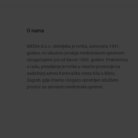
O nama
MEDIA d.o.o. obiteljska je tvrtka, osnovana 1991.
godine, no iskustvo prodaje medicinskom opremom
obogaćujemo još od davne 1963. godine. Prekretnica
u radu, preseljenje je tvrtke u vlastite prostorije na
sadašnjoj adresi Karlovačka cesta 65a u Blatu,
Zagreb, gdje imamo i bogato opremljen izložbeni
prostor sa servisom medicinske opreme.