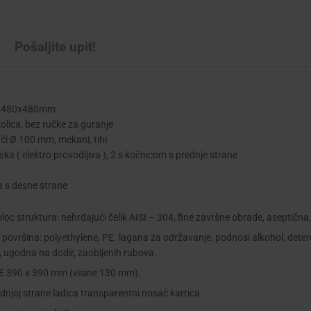
Pošaljite upit!
e 480x480mm
olica, bez ručke za guranje
ači Ø 100 mm, mekani, tihi
ska ( elektro provodljiva ), 2 s kočnicom s prednje strane
a s desne strane
oc struktura: nehrđajući čelik AISI – 304, fine završne obrade, aseptična,
površina: polyethylene, PE. lagana za održavanje, podnosi alkohol, deterd
, ugodna na dodir, zaobljenih rubova.
 390 x 390 mm (visine 130 mm).
dnjoj strane ladica transparentni nosač kartica.