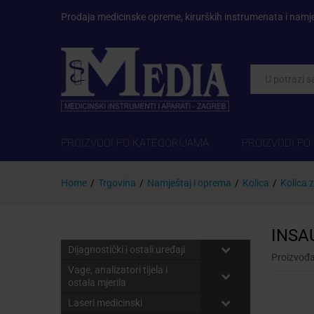
Prodaja medicinske opreme, kirurških instrumenata i namj
Kategorije
PROIZVODI PO KATEGORIJAMA
PROIZVODI PO
Home
/
Trgovina
/
Namještaj i oprema
/
Kolica
/
Kolica z
INSAU
Dijagnostički i ostali uređaji
Proizvođ
Vage, analizatori tijela i
ostala mjerila
Laseri medicinski