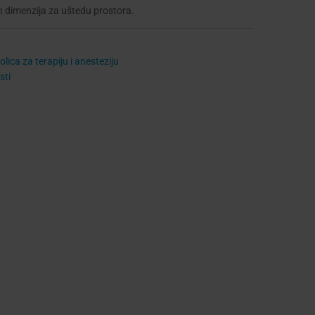
h dimenzija za uštedu prostora.
olica za terapiju i anesteziju
sti