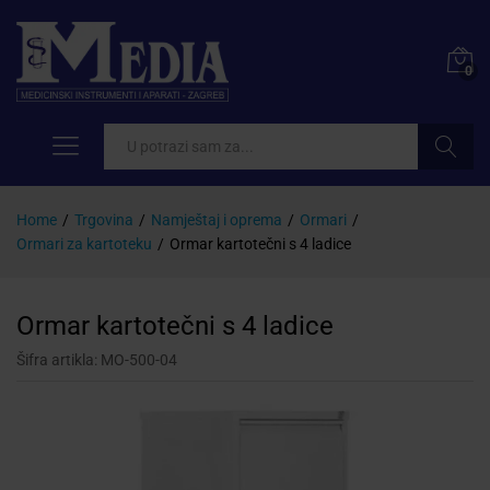
0
Pretraži
Home
/
Trgovina
/
Namještaj i oprema
/
Ormari
/
Ormari za kartoteku
/
Ormar kartotečni s 4 ladice
Ormar kartotečni s 4 ladice
Šifra artikla:
MO-500-04