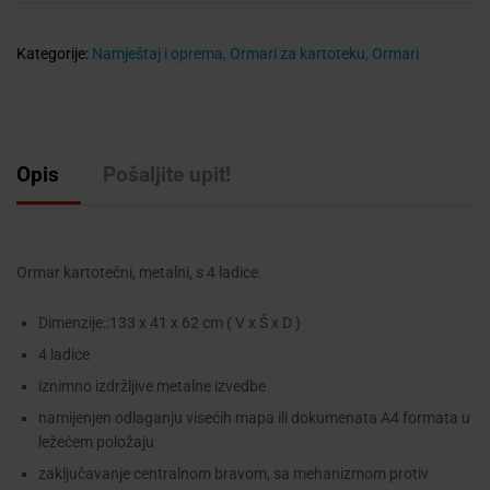
Kategorije:
Namještaj i oprema
,
Ormari za kartoteku
,
Ormari
Opis
Pošaljite upit!
Ormar kartotečni, metalni, s 4 ladice.
Dimenzije::133 x 41 x 62 cm ( V x Š x D )
4 ladice
iznimno izdržljive metalne izvedbe
namijenjen odlaganju visećih mapa ili dokumenata A4 formata u
ležećem položaju
zaključavanje centralnom bravom, sa mehanizmom protiv