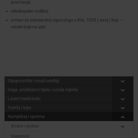
prevrtanja
teleskopske vodilice
ormari se standardno isporučuju u RAL 7035 ( sivoj ) boji –
ostale boje na upit
Dijagnostički i ostali uređaji
Vage, analizatori tijela i ostala mjerila
Laseri medicinski
Svjetla i lupe
Namještaj i oprema
Stolice i stolovi
Stepenice