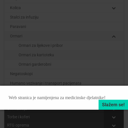
Kolica
Stalci za infuziju
Paravani
Ormari
Ormari za lijekove i pribor
Ormari za kartoteku
Ormari garderobni
Negatoskopi
Humano vezivanje i transport pacijenata
Kirurški instrumenti i inox posuđe
Web stranica je namijenjena za medicinske djelatnike!
Piezo, pile, bušilice i dermatomi
Sterilizacija
Torbe i koferi
RTG oprema