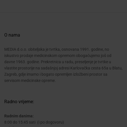
O nama
MEDIA d.o.o. obiteljska je tvrtka, osnovana 1991. godine, no
iskustvo prodaje medicinskom opremom obogaćujemo još od
davne 1963. godine. Prekretnica u radu, preseljenje je tvrtke u
vlastite prostorije na sadašnjoj adresi Karlovačka cesta 65a u Blatu,
Zagreb, gdje imamo i bogato opremljen izložbeni prostor sa
servisom medicinske opreme.
Radno vrijeme:
Radnim danima:
8:00 do 15:45 sati (i po dogovoru)