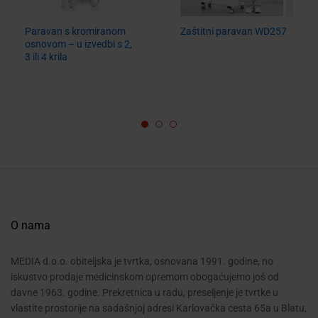
Paravan s kromiranom
Zaštitni paravan WD257
osnovom – u izvedbi s 2,
3 ili 4 krila
O nama
MEDIA d.o.o. obiteljska je tvrtka, osnovana 1991. godine, no
iskustvo prodaje medicinskom opremom obogaćujemo još od
davne 1963. godine. Prekretnica u radu, preseljenje je tvrtke u
vlastite prostorije na sadašnjoj adresi Karlovačka cesta 65a u Blatu,