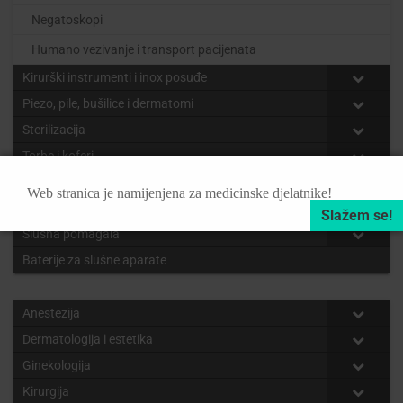
Negatoskopi
Humano vezivanje i transport pacijenata
Kirurški instrumenti i inox posuđe
Piezo, pile, bušilice i dermatomi
Sterilizacija
Torbe i koferi
RTG oprema
Web stranica je namijenjena za medicinske djelatnike!
Autoregenerativna terapija – PRP
Slušna pomagala
Baterije za slušne aparate
Anestezija
Dermatologija i estetika
Ginekologija
Kirurgija