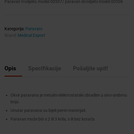
Paravan trodjelni, model 00507/ paravan dvodjelni model 00506
Kategorija:
Paravani
Brand:
Medical Export
Opis
Specifikacije
Pošaljite upit!
Okvir paravana je metalni elektrostatski obrađen u sivo-srebrnu
boju.
Unutar paravana su bijeli perivi materijali.
Paravan može biti s 2 ili 3 krila, s ili bez kotača.