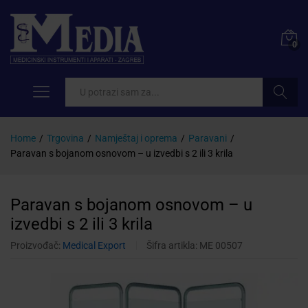
0
Pretraži
Home
/
Trgovina
/
Namještaj i oprema
/
Paravani
/
Paravan s bojanom osnovom – u izvedbi s 2 ili 3 krila
Paravan s bojanom osnovom – u
izvedbi s 2 ili 3 krila
Proizvođač:
Medical Export
Šifra artikla:
ME 00507