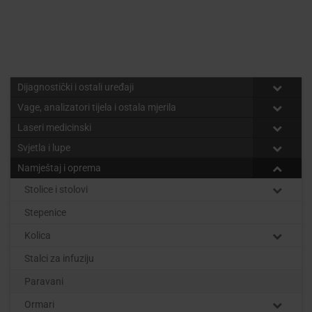
Dijagnostički i ostali uređaji
Vage, analizatori tijela i ostala mjerila
Laseri medicinski
Svjetla i lupe
Namještaj i oprema
Stolice i stolovi
Stepenice
Kolica
Stalci za infuziju
Paravani
Ormari