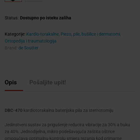
Status:
Dostupno po isteku zaliha
Kategorije:
Kardio-torakalne
,
Piezo, pile, bušilice i dermatomi
,
Ortopedija i traumatologija
Brand:
de Soutter
Opis
Pošaljite upit!
DBC-470
kardiotorakalna baterijska pila za sternotomiju
Jedinstveni sustav za prigušenje reducira vibracije za 30% a buku
za 40%. Jednodijelna, mikro podešavajuća zaštita oštrice
omogućava optimalnu kontrolu smjera rezanja kod primarne