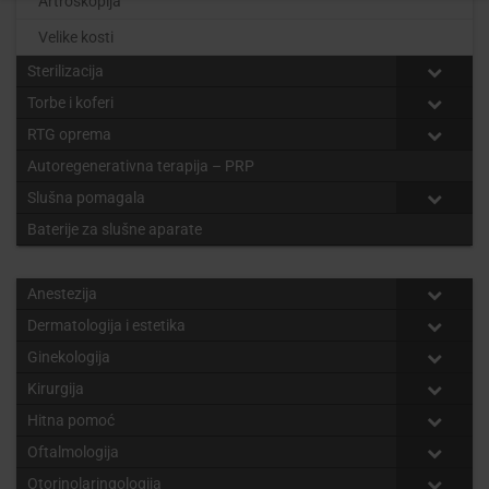
Artroskopija
Velike kosti
Sterilizacija
Torbe i koferi
RTG oprema
Autoregenerativna terapija – PRP
Slušna pomagala
Baterije za slušne aparate
Anestezija
Dermatologija i estetika
Ginekologija
Kirurgija
Hitna pomoć
Oftalmologija
Otorinolaringologija