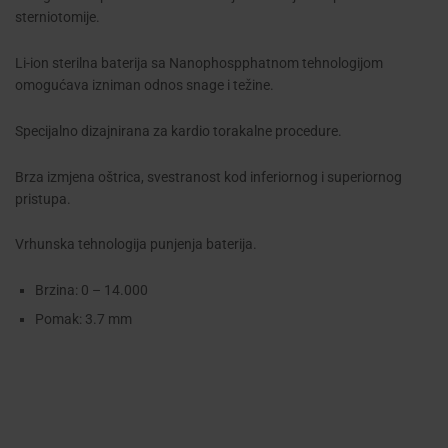
sterniotomije.
Li-ion sterilna baterija sa Nanophospphatnom tehnologijom
omogućava izniman odnos snage i težine.
Specijalno dizajnirana za kardio torakalne procedure.
Brza izmjena oštrica, svestranost kod inferiornog i superiornog
pristupa.
Vrhunska tehnologija punjenja baterija.
Brzina: 0 – 14.000
Pomak: 3.7 mm