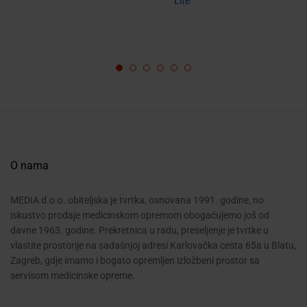
Lite
O nama
MEDIA d.o.o. obiteljska je tvrtka, osnovana 1991. godine, no
iskustvo prodaje medicinskom opremom obogaćujemo još od
davne 1963. godine. Prekretnica u radu, preseljenje je tvrtke u
vlastite prostorije na sadašnjoj adresi Karlovačka cesta 65a u Blatu,
Zagreb, gdje imamo i bogato opremljen izložbeni prostor sa
servisom medicinske opreme.