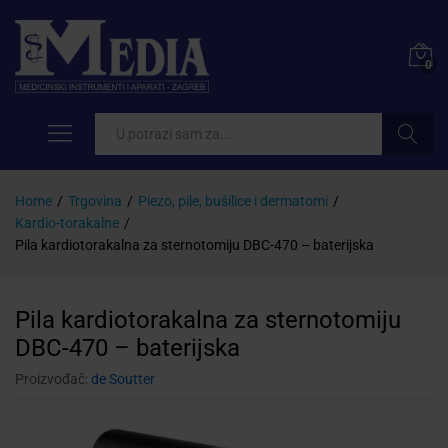
0
Pretraži
Home
/
Trgovina
/
Piezo, pile, bušilice i dermatomi
/
Kardio-torakalne
/
Pila kardiotorakalna za sternotomiju DBC-470 – baterijska
Pila kardiotorakalna za sternotomiju
DBC-470 – baterijska
Proizvođač:
de Soutter