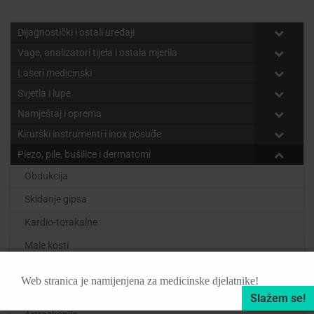
Dijagnostički i ostali uređaji
Vage, analizatori tijela i ostala mjerila
Laseri medicinski
Svjetla i lupe
Namještaj i oprema
Kirurški instrumenti i inox posuđe
Piezo, pile, bušilice i dermatomi
Obdukcija
Skidanje gipsa
Kardio-torakalne
Male kosti
Neuro / orl / spinal
Web stranica je namijenjena za medicinske djelatnike!
Dermatomi