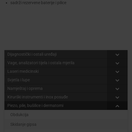
sadrži rezervene baterije i pilice
Dijagnostički i ostali uređaji
Vage, analizatori tijela i ostala mjerila
Laseri medicinski
Svjetla i lupe
Namještaj i oprema
Kirurški instrumenti i inox posuđe
Piezo, pile, bušilice i dermatomi
Obdukcija
Skidanje gipsa