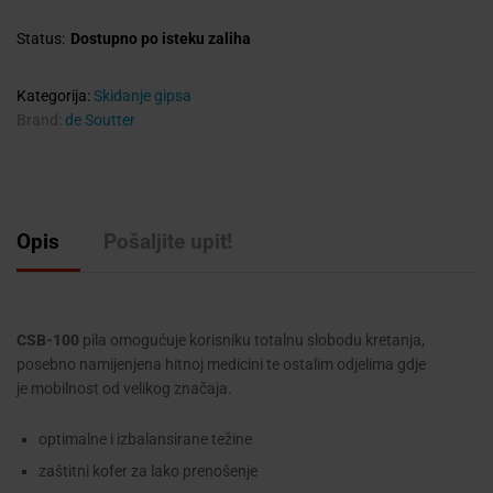
Status:
Dostupno po isteku zaliha
Kategorija:
Skidanje gipsa
Brand:
de Soutter
Opis
Pošaljite upit!
CSB-100
pila omogućuje korisniku totalnu slobodu kretanja,
posebno namijenjena hitnoj medicini te ostalim odjelima gdje
je mobilnost od velikog značaja.
optimalne i izbalansirane težine
zaštitni kofer za lako prenošenje