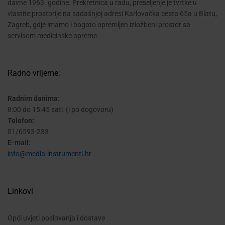
davne 1963. godine. Prekretnica u radu, preseljenje je tvrtke u
vlastite prostorije na sadašnjoj adresi Karlovačka cesta 65a u Blatu,
Zagreb, gdje imamo i bogato opremljen izložbeni prostor sa
servisom medicinske opreme.
Radno vrijeme:
Radnim danima:
8:00 do 15:45 sati (i po dogovoru)
Telefon:
01/6593-233
E-mail:
info@media-instrumenti.hr
Linkovi
Opći uvjeti poslovanja i dostave