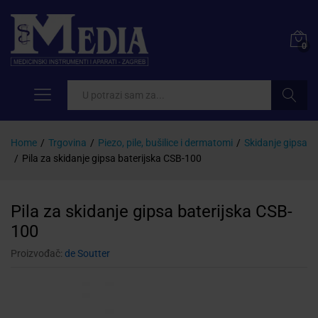
0
Pretraži
Home
/
Trgovina
/
Piezo, pile, bušilice i dermatomi
/
Skidanje gipsa
/
Pila za skidanje gipsa baterijska CSB-100
Pila za skidanje gipsa baterijska CSB-
100
Proizvođač:
de Soutter