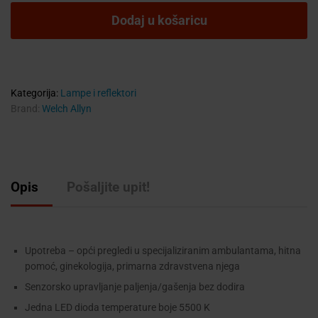
300
Dodaj u košaricu
LED -
zidna
ili
na
mobilnom
Kategorija:
Lampe i reflektori
stalku
Brand:
Welch Allyn
quantity
Opis
Pošaljite upit!
Upotreba – opći pregledi u specijaliziranim ambulantama, hitna
pomoć, ginekologija, primarna zdravstvena njega
Senzorsko upravljanje paljenja/gašenja bez dodira
Jedna LED dioda temperature boje 5500 K