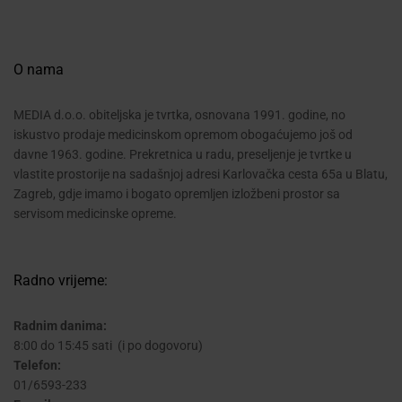
O nama
MEDIA d.o.o. obiteljska je tvrtka, osnovana 1991. godine, no
iskustvo prodaje medicinskom opremom obogaćujemo još od
davne 1963. godine. Prekretnica u radu, preseljenje je tvrtke u
vlastite prostorije na sadašnjoj adresi Karlovačka cesta 65a u Blatu,
Zagreb, gdje imamo i bogato opremljen izložbeni prostor sa
servisom medicinske opreme.
Radno vrijeme:
Radnim danima:
8:00 do 15:45 sati (i po dogovoru)
Telefon:
01/6593-233