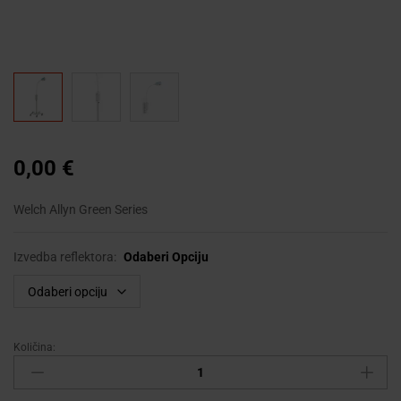
0,00
€
Welch Allyn Green Series
Izvedba reflektora:
Odaberi Opciju
Količina:
Pregledna
lampa
GS