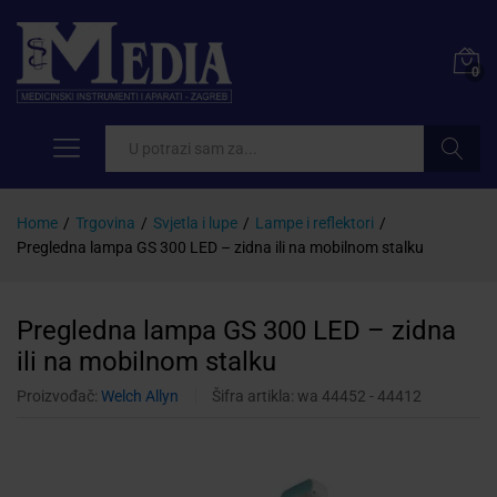
0
Pretraži
Home
/
Trgovina
/
Svjetla i lupe
/
Lampe i reflektori
/
Pregledna lampa GS 300 LED – zidna ili na mobilnom stalku
Pregledna lampa GS 300 LED – zidna
ili na mobilnom stalku
Proizvođač:
Welch Allyn
Šifra artikla:
wa 44452 - 44412