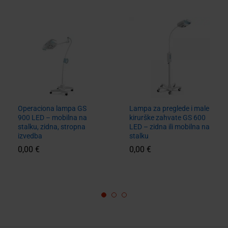
Operaciona lampa GS
Lampa za preglede i male
900 LED – mobilna na
kirurške zahvate GS 600
stalku, zidna, stropna
LED – zidna ili mobilna na
izvedba
stalku
0,00
€
0,00
€