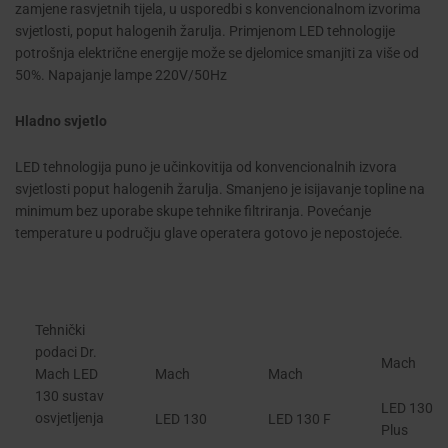
zamjene rasvjetnih tijela, u usporedbi s konvencionalnom izvorima
svjetlosti, poput halogenih žarulja. Primjenom LED tehnologije
potrošnja električne energije može se djelomice smanjiti za više od
50%. Napajanje lampe 220V/50Hz
Hladno svjetlo
LED tehnologija puno je učinkovitija od konvencionalnih izvora
svjetlosti poput halogenih žarulja. Smanjeno je isijavanje topline na
minimum bez uporabe skupe tehnike filtriranja. Povećanje
temperature u području glave operatera gotovo je nepostojeće.
Tehnički
podaci Dr.
Mach
Mach LED
Mach
Mach
130 sustav
LED 130
osvjetljenja
LED 130
LED 130 F
Plus