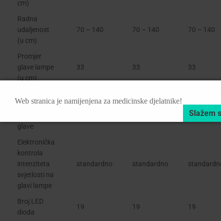
cm)
Radna
udaljenost
70 – 140
70 – 140
70 – 140
(u cm)
Promjer
glave lampe
33
33
33
(u cm)
Povećanje
Web stranica je namijenjena za medicinske djelatnike!
temperature
0,5°C
0,5°C
0,5°C
u području
glave
Elektronička
kontrola
intenziteta
standardno
standardno
standardn
svjetlosti na
glavi lampe
Broj LED
19
19
19
dioda