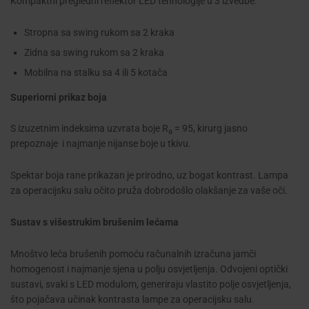
Kompaktni pregledni reflektor LED tehnologije u 3 izvedbe:
Stropna sa swing rukom sa 2 kraka
Zidna sa swing rukom sa 2 kraka
Mobilna na stalku sa 4 ili 5 kotača
Superiorni prikaz boja
S izuzetnim indeksima uzvrata boje R
= 95, kirurg jasno
a
prepoznaje i najmanje nijanse boje u tkivu.
Spektar boja rane prikazan je prirodno, uz bogat kontrast. Lampa
za operacijsku salu očito pruža dobrodošlo olakšanje za vaše oči.
Sustav s višestrukim brušenim lećama
Mnoštvo leća brušenih pomoću računalnih izračuna jamči
homogenost i najmanje sjena u polju osvjetljenja. Odvojeni optički
sustavi, svaki s LED modulom, generiraju vlastito polje osvjetljenja,
što pojačava učinak kontrasta lampe za operacijsku salu.