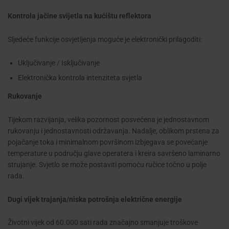
Kontrola jačine svijetla na kućištu reflektora
Sljedeće funkcije osvjetljenja moguće je elektronički prilagoditi:
Uključivanje / Isključivanje
Elektronička kontrola intenziteta svjetla
Rukovanje
Tijekom razvijanja, velika pozornost posvećena je jednostavnom
rukovanju i jednostavnosti održavanja. Nadalje, oblikom prstena za
pojačanje toka i minimalnom površinom izbjegava se povećanje
temperature u području glave operatera i kreira savršeno laminarno
strujanje. Svjetlo se može postaviti pomoću ručice točno u polje
rada.
Dugi vijek trajanja/niska potrošnja električne energije
Životni vijek od 60.000 sati rada značajno smanjuje troškove