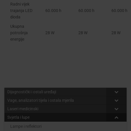
Radni vijek
trajanja LED
60.000 h
60.000 h
60.000 h
dioda
Ukupna
potrošnja
28 W
28 W
28 W
energije
Dijagnostički i ostali uređaji
Vage, analizatori tijela i ostala mjerila
Laseri medicinski
Svjetla i lupe
Lampe i reflektori