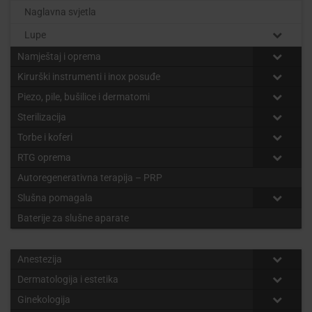
Naglavna svjetla
Lupe
Namještaj i oprema
Kirurški instrumenti i inox posuđe
Piezo, pile, bušilice i dermatomi
Sterilizacija
Torbe i koferi
RTG oprema
Autoregenerativna terapija – PRP
Slušna pomagala
Baterije za slušne aparate
Anestezija
Dermatologija i estetika
Ginekologija