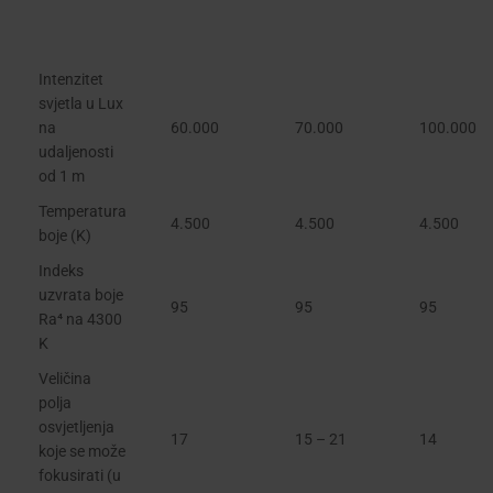
Intenzitet
svjetla u Lux
na
60.000
70.000
100.000
udaljenosti
od 1 m
Temperatura
4.500
4.500
4.500
boje (K)
Indeks
uzvrata boje
95
95
95
Ra⁴ na 4300
K
Veličina
polja
osvjetljenja
17
15 – 21
14
koje se može
fokusirati (u