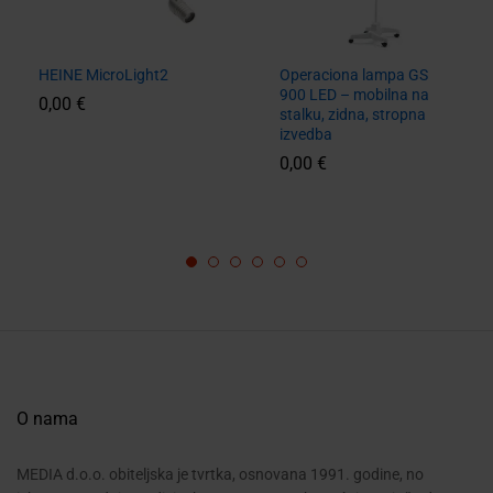
HEINE MicroLight2
Operaciona lampa GS
900 LED – mobilna na
0,00
€
stalku, zidna, stropna
izvedba
0,00
€
O nama
MEDIA d.o.o. obiteljska je tvrtka, osnovana 1991. godine, no