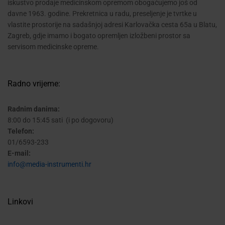
iskustvo prodaje medicinskom opremom obogaćujemo još od
davne 1963. godine. Prekretnica u radu, preseljenje je tvrtke u
vlastite prostorije na sadašnjoj adresi Karlovačka cesta 65a u Blatu,
Zagreb, gdje imamo i bogato opremljen izložbeni prostor sa
servisom medicinske opreme.
Radno vrijeme:
Radnim danima:
8:00 do 15:45 sati (i po dogovoru)
Telefon:
01/6593-233
E-mail:
info@media-instrumenti.hr
Linkovi