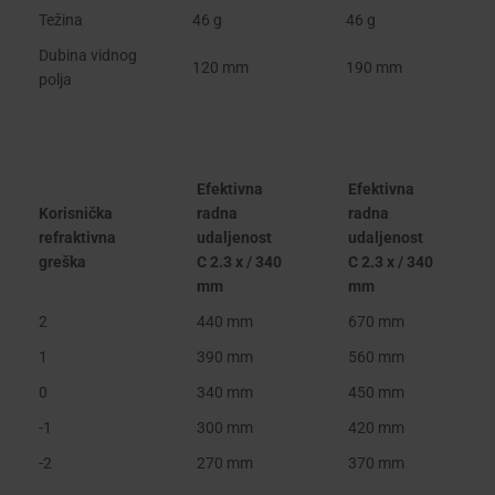
Težina
46 g
46 g
Dubina vidnog
120 mm
190 mm
polja
Efektivna
Efektivna
Korisnička
radna
radna
refraktivna
udaljenost
udaljenost
greška
C 2.3 x / 340
C 2.3 x / 340
mm
mm
2
440 mm
670 mm
1
390 mm
560 mm
0
340 mm
450 mm
-1
300 mm
420 mm
-2
270 mm
370 mm