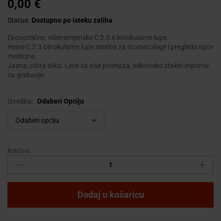
0,00
€
Status:
Dostupno po isteku zaliha
Ekonomične, višenamjenske C 2.3 x binokularne lupe.
Heine C 2.3 binokularne lupe idealne za stomatologe i preglede opće
medicine.
Jasna, oštra slika. Leće sa više premaza, silikonsko staklo otporne
na grebanje.
Izvedba:
Odaberi Opciju
Količina:
HEINE
C2.3
BINOKULARNE
LUPE
Dodaj u košaricu
quantity