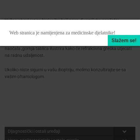
Važna obavjest za korisnike koji nose dioptrijske naočale:
Web stranica je namijenjena za medicinske djelatnike!
C2.3K binokularne lupe se također mogu koristiti bez nošenja
dioptrijskih naočala. Ukoliko se odlučite koristiti ih bez dioptrijskih
naočala ,gornja tablica ilustrira kako će refraktivna greška utjecati
na radnu udaljenost.
Ukoliko niste sigurni u vašu dioptriju, molimo konzultirajte se sa
vašim oftamologom.
Dijagnostički i ostali uređaji