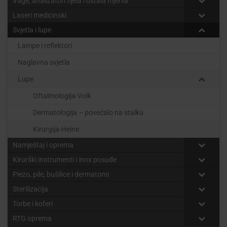
Vage, analizatori tijela i ostala mjerila
Laseri medicinski
Svjetla i lupe
Lampe i reflektori
Naglavna svjetla
Lupe
Oftalmologija-Volk
Dermatologija – povećalo na stalku
Kirurgija-Heine
Namještaj i oprema
Kirurški instrumenti i inox posuđe
Piezo, pile, bušilice i dermatomi
Sterilizacija
Torbe i koferi
RTG oprema