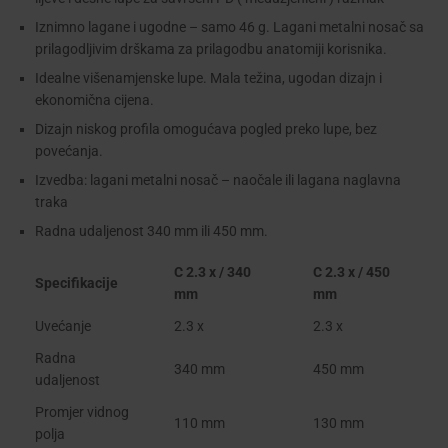
Iznimno lagane i ugodne – samo 46 g. Lagani metalni nosač sa
prilagodljivim drškama za prilagodbu anatomiji korisnika.
Idealne višenamjenske lupe. Mala težina, ugodan dizajn i
ekonomična cijena.
Dizajn niskog profila omogućava pogled preko lupe, bez
povećanja.
Izvedba: lagani metalni nosač – naočale ili lagana naglavna
traka
Radna udaljenost 340 mm ili 450 mm.
C 2.3 x / 340
C 2.3 x / 450
Specifikacije
mm
mm
Uvećanje
2.3 x
2.3 x
Radna
340 mm
450 mm
udaljenost
Promjer vidnog
110 mm
130 mm
polja