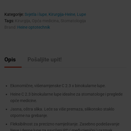
Kategorije:
Svjetla i lupe
,
Kirurgija-Heine
,
Lupe
Tags:
Kirurgija
,
Opća medicina
,
Stomatologija
Brand:
Heine optotechnik
Opis
Pošaljite upit!
Ekonomične, višenamjenske C 2.3 x binokularne lupe.
Heine C 2.3 binokularne lupe idealne za stomatologe i preglede
opće medicine.
Jasna, oštra slika. Leće sa više premaza, silikonsko staklo
otporne na grebanje.
Fleksibilnost za precizno namještanje. Zasebno podešavanje
lijeve i desne lupe za savršeni PD ( međuzjenični ) razmak