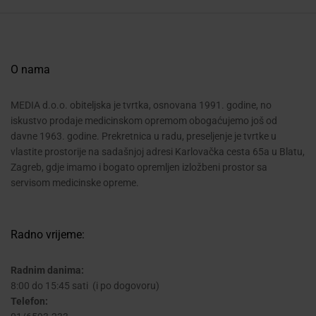
O nama
MEDIA d.o.o. obiteljska je tvrtka, osnovana 1991. godine, no
iskustvo prodaje medicinskom opremom obogaćujemo još od
davne 1963. godine. Prekretnica u radu, preseljenje je tvrtke u
vlastite prostorije na sadašnjoj adresi Karlovačka cesta 65a u Blatu,
Zagreb, gdje imamo i bogato opremljen izložbeni prostor sa
servisom medicinske opreme.
Radno vrijeme:
Radnim danima:
8:00 do 15:45 sati (i po dogovoru)
Telefon: