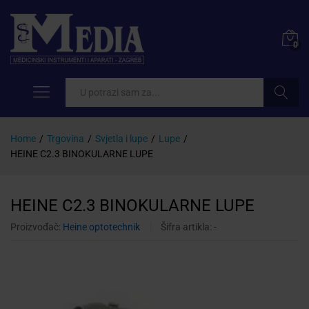
0
Pretraži
Home
/
Trgovina
/
Svjetla i lupe
/
Lupe
/
HEINE C2.3 BINOKULARNE LUPE
HEINE C2.3 BINOKULARNE LUPE
Proizvođač:
Heine optotechnik
Šifra artikla:
-