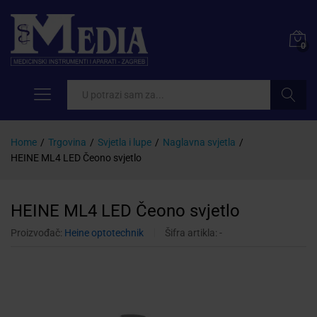
0
Pretraži
Home
/
Trgovina
/
Svjetla i lupe
/
Naglavna svjetla
/
HEINE ML4 LED Čeono svjetlo
HEINE ML4 LED Čeono svjetlo
Proizvođač:
Heine optotechnik
Šifra artikla:
-