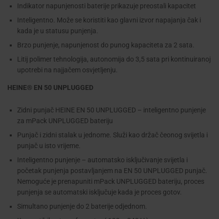
Indikator napunjenosti baterije prikazuje preostali kapacitet
Inteligentno. Može se koristiti kao glavni izvor napajanja čak i
kada je u statusu punjenja.
Brzo punjenje, napunjenost do punog kapaciteta za 2 sata.
Litij polimer tehnologija, autonomija do 3,5 sata pri kontinuiranoj
upotrebi na najjačem osvjetljenju.
HEINE® EN 50 UNPLUGGED
Zidni punjač HEINE EN 50 UNPLUGGED – inteligentno punjenje
za mPack UNPLUGGED bateriju
Punjač i zidni stalak u jednome. Služi kao držač čeonog svijetla i
punjač u isto vrijeme.
Inteligentno punjenje – automatsko isključivanje svijetla i
početak punjenja postavljanjem na EN 50 UNPLUGGED punjač.
Nemoguće je prenapuniti mPack UNPLUGGED bateriju, proces
punjenja se automatski isključuje kada je proces gotov.
Simultano punjenje do 2 baterije odjednom.