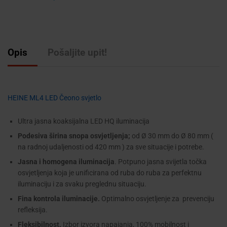
Opis
Pošaljite upit!
HEINE ML4 LED Čeono svjetlo
Ultra jasna koaksijalna LED HQ iluminacija
Podesiva širina snopa osvjetljenja;
od Ø 30 mm do Ø 80 mm (
na radnoj udaljenosti od 420 mm ) za sve situacije i potrebe.
Jasna i homogena iluminacija
. Potpuno jasna svijetla točka
osvjetljenja koja je unificirana od ruba do ruba za perfektnu
iluminaciju i za svaku preglednu situaciju.
Fina kontrola iluminacije.
Optimalno osvjetljenje za prevenciju
refleksija.
Fleksibilnost.
Izbor izvora napajanja, 100% mobilnost i