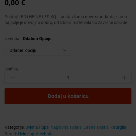
0,00
€
Postoji LED i HEINE LED XQ – postavljamo nove standarde, samo
najbolje je dovoljno dobro, od izbora materijala do završne obrade.
Izvedba:
Odaberi Opciju
Količina:
HEINE
ML4
LED
Čeono
Dodaj u košaricu
svjetlo
quantity
Kategorije:
Svjetla i lupe
,
Naglavna svjetla
,
Čeona svjetla
,
Kirurgija
Brand:
Heine optotechnik