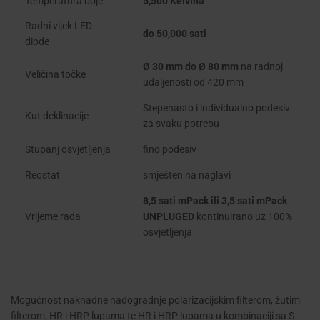
Temperatura boje
5,500 Kelvina
Radni vijek LED
do 50,000 sati
diode
Ø 30 mm do Ø 80 mm
na radnoj
Veličina točke
udaljenosti od 420 mm
Stepenasto i individualno podesiv
Kut deklinacije
za svaku potrebu
Stupanj osvjetljenja
fino podesiv
Reostat
smješten na naglavi
8,5 sati mPack ili 3,5 sati mPack
Vrijeme rada
UNPLUGED
kontinuirano uz 100%
osvjetljenja
Mogućnost naknadne nadogradnje polarizacijskim filterom, žutim
filterom, HR i HRP lupama te HR i HRP lupama u kombinaciji sa S-