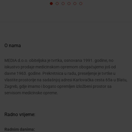
O nama
MEDIA d.o.o. obiteljska je tvrtka, osnovana 1991. godine, no
iskustvo prodaje medicinskom opremom obogaćujemo još od
davne 1963. godine. Prekretnica u radu, preseljenje je tvrtke u
vlastite prostorije na sadašnjoj adresi Karlovačka cesta 65a u Blatu,
Zagreb, gdje imamo i bogato opremljen izložbeni prostor sa
servisom medicinske opreme.
Radno vrijeme:
Radnim danima: