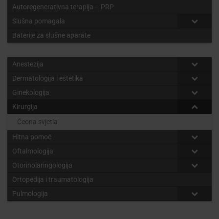
Autoregenerativna terapija – PRP
Slušna pomagala
Baterije za slušne aparate
Anestezija
Dermatologija i estetika
Ginekologija
Kirurgija
Čeona svjetla
Hitna pomoć
Oftalmologija
Otorinolaringologija
Ortopedija i traumatologija
Pulmologija