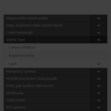
Dijagnostički i ostali uređaji
Vage, analizatori tijela i ostala mjerila
Laseri medicinski
Svjetla i lupe
Lampe i reflektori
Naglavna svjetla
Lupe
Namještaj i oprema
Kirurški instrumenti i inox posuđe
Piezo, pile, bušilice i dermatomi
Sterilizacija
Torbe i koferi
RTG oprema