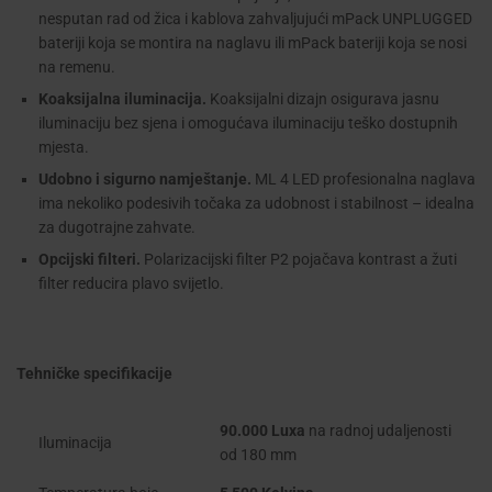
nesputan rad od žica i kablova zahvaljujući mPack UNPLUGGED
bateriji koja se montira na naglavu ili mPack bateriji koja se nosi
na remenu.
Koaksijalna iluminacija.
Koaksijalni dizajn osigurava jasnu
iluminaciju bez sjena i omogućava iluminaciju teško dostupnih
mjesta.
Udobno i sigurno namještanje.
ML 4 LED profesionalna naglava
ima nekoliko podesivih točaka za udobnost i stabilnost – idealna
za dugotrajne zahvate.
Opcijski filteri.
Polarizacijski filter P2 pojačava kontrast a žuti
filter reducira plavo svijetlo.
Tehničke specifikacije
90.000 Luxa
na radnoj udaljenosti
Iluminacija
od 180 mm