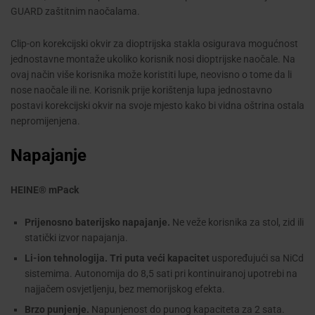
GUARD zaštitnim naočalama.
Clip-on korekcijski okvir za dioptrijska stakla osigurava mogućnost
jednostavne montaže ukoliko korisnik nosi dioptrijske naočale. Na
ovaj način više korisnika može koristiti lupe, neovisno o tome da li
nose naočale ili ne. Korisnik prije korištenja lupa jednostavno
postavi korekcijski okvir na svoje mjesto kako bi vidna oštrina ostala
nepromijenjena.
Napajanje
HEINE® mPack
Prijenosno baterijsko napajanje.
Ne veže korisnika za stol, zid ili
statički izvor napajanja.
Li-ion tehnologija. Tri puta veći kapacitet
uspoređujući sa NiCd
sistemima. Autonomija do 8,5 sati pri kontinuiranoj upotrebi na
najjačem osvjetljenju, bez memorijskog efekta.
Brzo punjenje.
Napunjenost do punog kapaciteta za 2 sata.