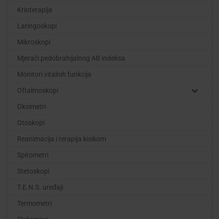
Krioterapija
Laringoskopi
Mikroskopi
Mjerači pedobrahijalnog AB indeksa
Monitori vitalnih funkcija
Oftalmoskopi
Oksimetri
Otoskopi
Reanimacija i terapija kisikom
Spirometri
Stetoskopi
T.E.N.S. uređaji
Termometri